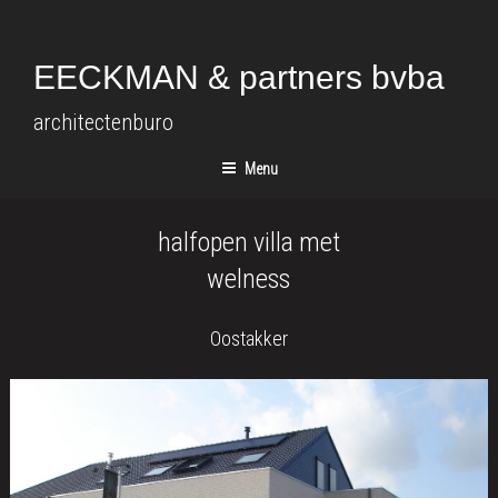
Spring
naar
de
EECKMAN & partners bvba
inhoud
architectenburo
Menu
halfopen villa met
welness
Oostakker