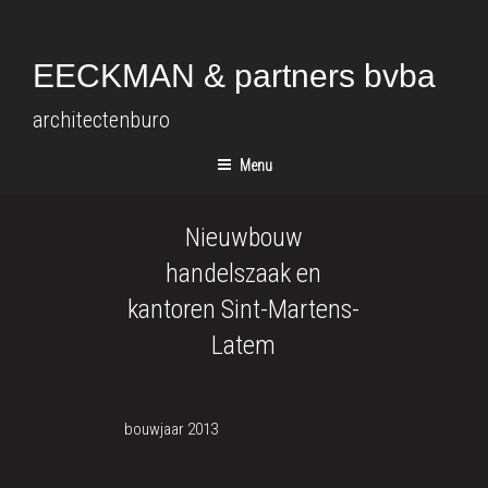
Spring
naar
de
EECKMAN & partners bvba
inhoud
architectenburo
Menu
Nieuwbouw
handelszaak en
kantoren Sint-Martens-
Latem
bouwjaar 2013