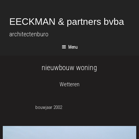
Spring
naar
de
EECKMAN & partners bvba
inhoud
architectenburo
Menu
nieuwbouw woning
Wetteren
bouwjaar 2002