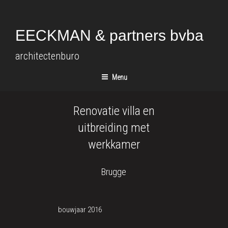
Spring
naar
de
EECKMAN & partners bvba
inhoud
architectenburo
Menu
Renovatie villa en
uitbreiding met
werkkamer
Brugge
bouwjaar 2016