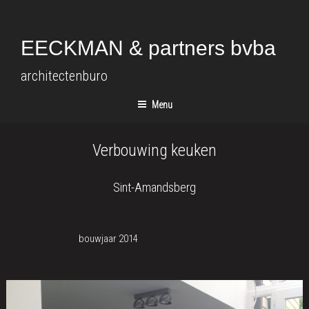
Spring
naar
de
EECKMAN & partners bvba
inhoud
architectenburo
Menu
Verbouwing keuken
Sint-Amandsberg
bouwjaar 2014