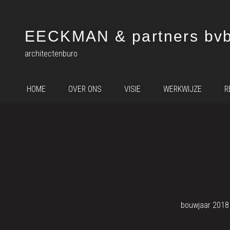
Spring
naar
de
EECKMAN & partners bv
inhoud
architectenburo
HOME
OVER ONS
VISIE
WERKWIJZE
R
bouwjaar 2018